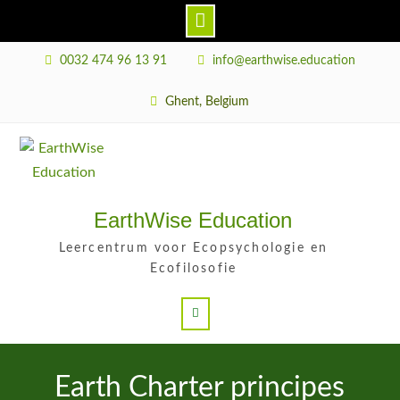
Skip
0032 474 96 13 91
info@earthwise.education
to
content
Ghent, Belgium
EarthWise Education
Leercentrum voor Ecopsychologie en
Ecofilosofie
Search
Earth Charter principes